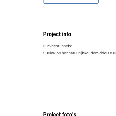
Project info
5 Invriestunnels:
900kW op het natuurlijk koudemiddel CO2
Project foto's